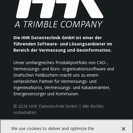
Die HHK Datentechnik GmbH ist einer der
führenden Software- und Lösungsanbieter im
Bereich der Vermessung und Geoinformation.
Unser umfangreiches Produktportfolio von CAD-,
Vermessungs- und Büro- organisationssoftware und
Grafischen Feldbüchern macht uns zu einem
verlässlichen Partner für Vermessungs- und
Ingenieurbüros, Vermessungs- und Katasterämter,
Energieversorger und Kommunen.
© 2026 HHK Datentechnik GmbH | Alle Rechte
vorbehalten
We use cookies to deliver and optimize the
HHK Datentechnik GmbH, Hamburger Straße 277