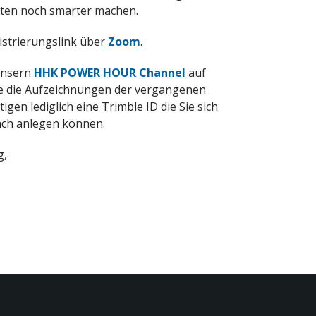
eiten noch smarter machen.
istrierungslink über
Zoom
.
unsern
HHK POWER HOUR Channel
auf
ie die Aufzeichnungen der vergangenen
n lediglich eine Trimble ID die Sie sich
ach anlegen können.
g,