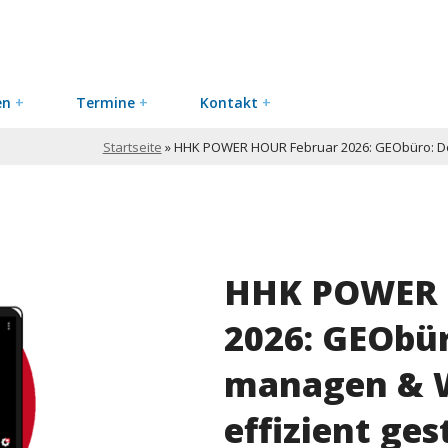
en
+
Termine
+
Kontakt
+
Startseite
»
HHK POWER HOUR Februar 2026: GEObüro: Do
HHK POWER 
2026: GEObü
managen & 
effizient ges