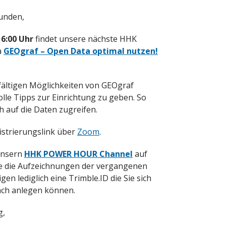
unden,
16:00 Uhr
findet unsere nächste HHK
a
GEOgraf – Open Data optimal nutzen!
lfältigen Möglichkeiten von GEOgraf
lle Tipps zur Einrichtung zu geben. So
h auf die Daten zugreifen.
istrierungslink über
Zoom
.
unsern
HHK POWER HOUR Channel
auf
ie die Aufzeichnungen der vergangenen
 lediglich eine Trimble.ID die Sie sich
ach anlegen können.
g,