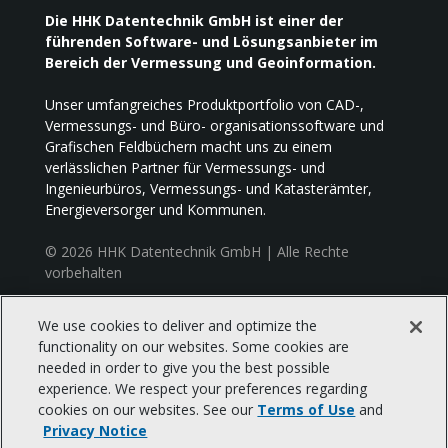
Die HHK Datentechnik GmbH ist einer der
führenden Software- und Lösungsanbieter im
Bereich der Vermessung und Geoinformation.
Unser umfangreiches Produktportfolio von CAD-,
Vermessungs- und Büro- organisationssoftware und
Grafischen Feldbüchern macht uns zu einem
verlässlichen Partner für Vermessungs- und
Ingenieurbüros, Vermessungs- und Katasterämter,
Energieversorger und Kommunen.
© 2026 HHK Datentechnik GmbH | Alle Rechte
vorbehalten
We use cookies to deliver and optimize the
HHK Datentechnik GmbH, Hamburger Straße 277
functionality on our websites. Some cookies are
38114 Braunschweig
needed in order to give you the best possible
Tel: +49 (0) 531 2881-0 | Fax: +49 (0) 531 2881-111
experience. We respect your preferences regarding
Mail: braunschweig_info@trimble.com
cookies on our websites. See our
Terms of Use
and
Privacy Notice
Impressum