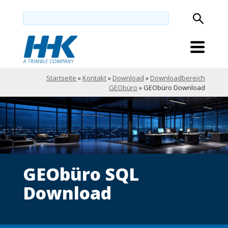
Startseite
»
Kontakt
»
Download
»
Downloadbereich
GEObüro
»
GEObüro Download
GEObüro SQL
Download