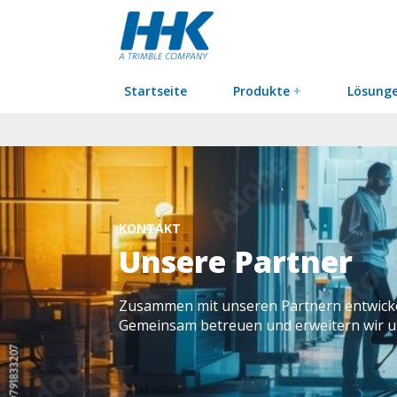
Startseite
Produkte
+
Lösung
KONTAKT
Unsere Partner
Zusammen mit unseren Partnern entwickel
Gemeinsam betreuen und erweitern wir u