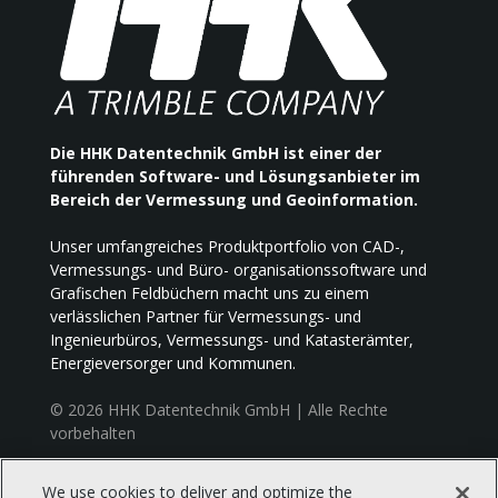
Die HHK Datentechnik GmbH ist einer der
führenden Software- und Lösungsanbieter im
Bereich der Vermessung und Geoinformation.
Unser umfangreiches Produktportfolio von CAD-,
Vermessungs- und Büro- organisationssoftware und
Grafischen Feldbüchern macht uns zu einem
verlässlichen Partner für Vermessungs- und
Ingenieurbüros, Vermessungs- und Katasterämter,
Energieversorger und Kommunen.
© 2026 HHK Datentechnik GmbH | Alle Rechte
vorbehalten
We use cookies to deliver and optimize the
HHK Datentechnik GmbH, Hamburger Straße 277