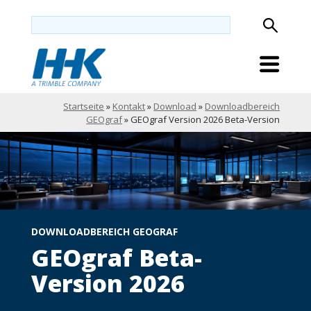
Startseite
»
Kontakt
»
Download
»
Downloadbereich
GEOgraf
»
GEOgraf Version 2026 Beta-Version
DOWNLOADBEREICH GEOGRAF
GEOgraf Beta-
Version 2026