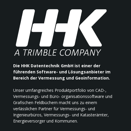
Der Installer besteht aus 3 Dateien,
GEOGRAF
wie bereits im
Installationshinweis
zur
Version 10.1 beschrieben.
ACHTUNG:
Installieren Sie
2026-260706
(06.08.2026)
möglichst
immer mit
GEOGRAF REDIST2D
Einstellungsdateien
, insbesondere bei
der Erstinstallation.
Als Betriebssystem wird Windows 11
2026-260805
(06.08.2026)
in 64 Bit unterstützt.
Die HHK Datentechnik GmbH ist einer der
GEOGRAF REDIST3D
Generell darf während der Installation
führenden Software- und Lösungsanbieter im
niemand im Programm arbeiten.
Bereich der Vermessung und Geoinformation.
Zur Nutzung der Version 2026 muss
Unser umfangreiches Produktportfolio von CAD-,
das Workstation-Setup (Datei
Vermessungs- und Büro- organisationssoftware und
SETUP.MSI im bin2026) an jedem
Grafischen Feldbüchern macht uns zu einem
Arbeitsplatz einmal als Administrator
verlässlichen Partner für Vermessungs- und
ausgeführt werden.
Ingenieurbüros, Vermessungs- und Katasterämter,
Energieversorger und Kommunen.