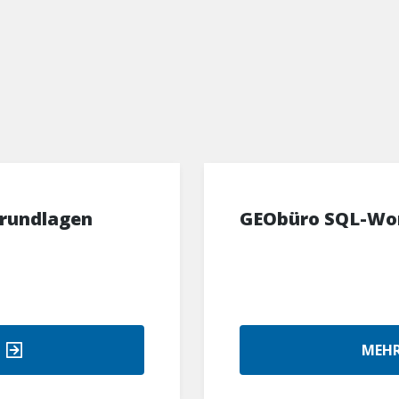
rundlagen
GEObüro SQL-Wor
MEHR