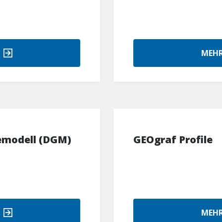
MEHR
emodell (DGM)
GEOgraf Profile
MEHR