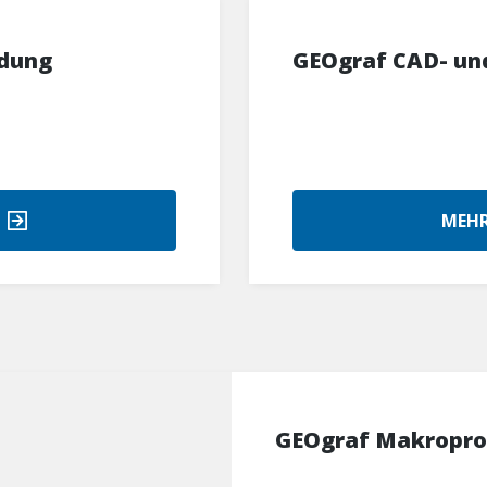
dung
GEOgraf CAD- und
MEHR
GEOgraf Makropr