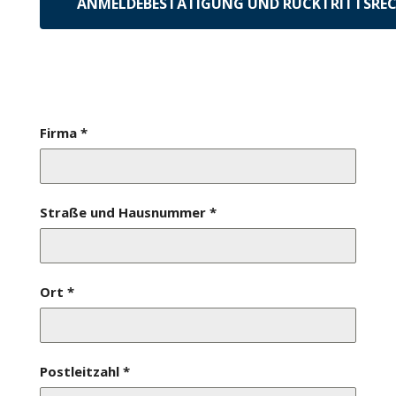
ANMELDEBESTÄTIGUNG UND RÜCKTRITTSRE
Preis pro Teilnehmer: 500,00 € +
MwSt.
Firma
*
Straße und Hausnummer
*
Ort
*
Postleitzahl
*